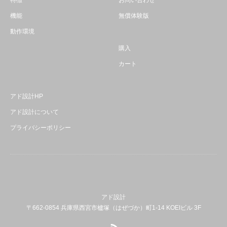
特徴
お問い合わせ
機能
無償体験版
動作環境
購入
カート
アド設計HP
アド設計について
プライバシーポリシー
アド設計
〒662-0854 兵庫県西宮市櫨塚（はぜづか）町1-14 KOEIビル 3F
RSS