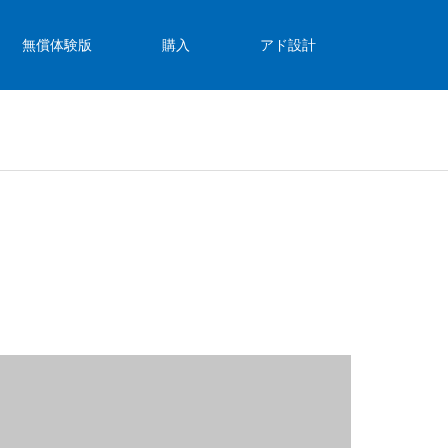
無償体験版
購入
アド設計