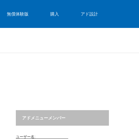
無償体験版
購入
アド設計
アドメニューメンバー
ユーザー名: