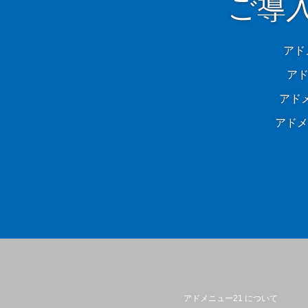
ご導
アド
アド
アド
アドメ
アドメニュー21 について